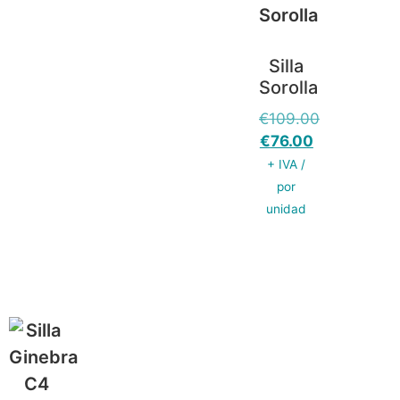
Silla
Sorolla
€
109.00
€
76.00
+ IVA /
por
unidad