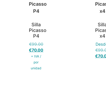
Silla
Sill
Picasso
Pica
P4
x4
€
99.00
Desd
€
70.00
€
99.
€
70.
+ IVA /
por
unidad