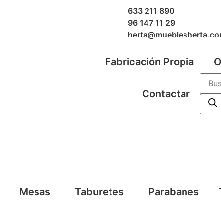
633 211 890
96 147 11 29
herta@mueblesherta.c
Fabricación Propia
O
Contactar
Mesas
Taburetes
Parabanes