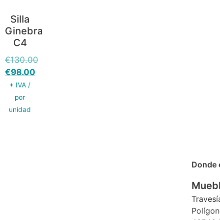
Silla
Ginebra
C4
€
130.00
€
98.00
+ IVA /
por
unidad
Donde 
Muebl
Travesí
Polígon