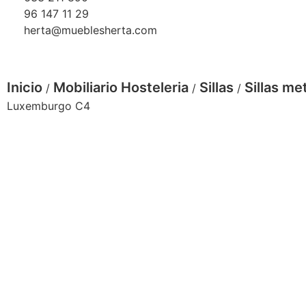
96 147 11 29
herta@mueblesherta.com
Inicio
Mobiliario Hosteleria
Sillas
Sillas me
/
/
/
Luxemburgo C4
silla luxemburgo indiana
sil
silla
lu
'restaurante-
luxemburgo
bl