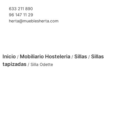
633 211 890
96 147 11 29
herta@mueblesherta.com
Inicio
Mobiliario Hosteleria
Sillas
Sillas
/
/
/
tapizadas
/ Silla Odette
Silla Odette patas metal negrastapizado
terciopelo velvet rombos color gris