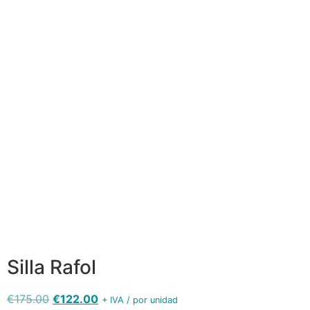
Silla Rafol
madera
haya
asiento
tapizado
peinazo
Silla Rafol
Silla Rafol
superior
madera
madera
curvado y
Silla Rafol
haya
haya
dos
madera
asiento
asiento
listones
haya
tapizado -
tapizado -
cruzados
asiento
vista
vista
en el
tapizado
frontal
trasera
espaldar
Silla Rafol
€
175.00
€
122.00
+ IVA / por unidad