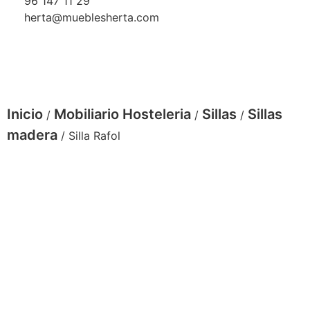
96 147 11 29
herta@mueblesherta.com
Inicio
Mobiliario Hosteleria
Sillas
Sillas
/
/
/
madera
/ Silla Rafol
Silla Rafol madera haya asiento tapizado
peinazo superior curvado y dos listones
cruzados en el espaldar