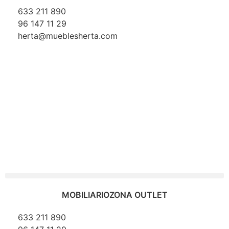
633 211 890
96 147 11 29
herta@mueblesherta.com
MOBILIARIO
ZONA OUTLET
633 211 890