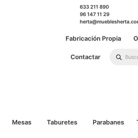
633 211 890
96 147 11 29
herta@mueblesherta.c
Fabricación Propia
O
Contactar
Mesas
Taburetes
Parabanes