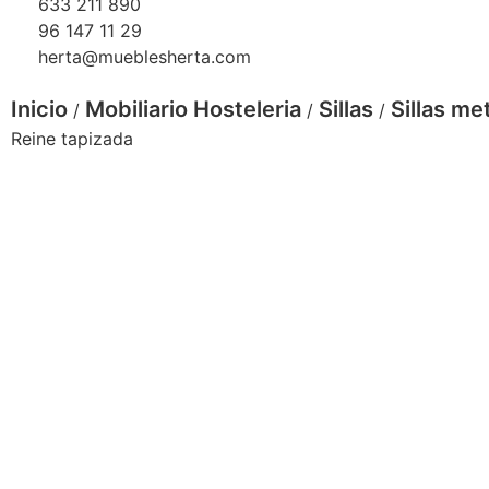
633 211 890
96 147 11 29
herta@mueblesherta.com
Inicio
Mobiliario Hosteleria
Sillas
Sillas me
/
/
/
Reine tapizada
Silla Reine tapizado color crudo
Silla Reine
Silla Reine
Silla Reine
Si
tapizada color
tapizado color
tapizada color
ta
verde
crudo
azul
te