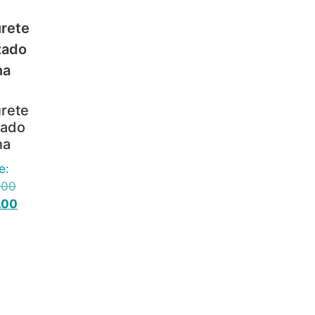
rete
zado
na
e:
.00
.00