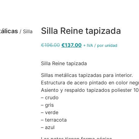
Silla Reine tapizada
tálicas
/ Silla
€
196.00
€
137.00
+ IVA / por unidad
Silla Reine tapizada
Sillas metálicas tapizadas para interior.
Estructura de acero pintado en color neg
Asiento y respaldo tapizados poliester 10
– crudo
lla Reine
– gris
pizada color
– verde
rracota
– terracota
– azul