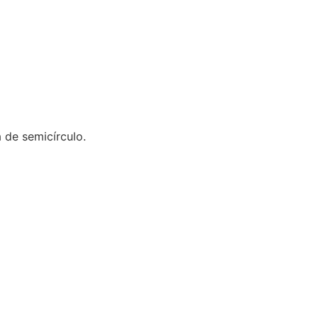
a de semicírculo.
…