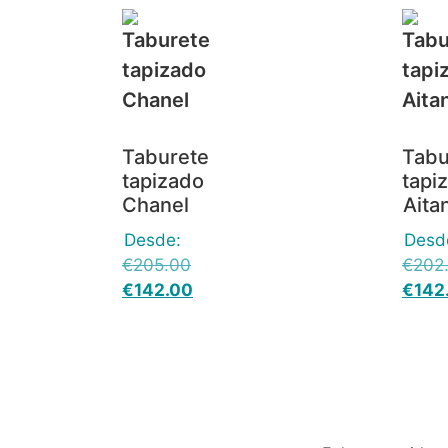
Taburete
Tabu
tapizado
tapi
Chanel
Aita
Desde:
Desd
€
205.00
€
202
€
142.00
€
142