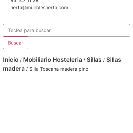
96 147 11 29
herta@mueblesherta.com
Buscar
Inicio
Mobiliario Hosteleria
Sillas
Sillas
/
/
/
madera
/ Silla Toscana madera pino
Silla Toscana madera pino color natural
asiento madera DM