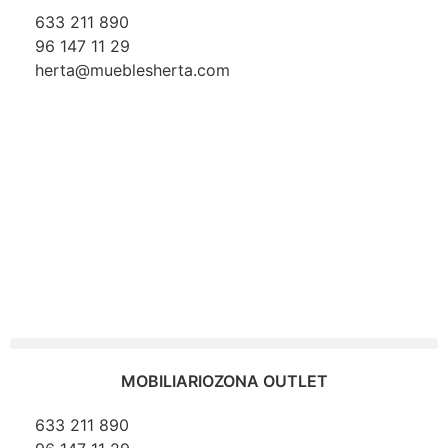
633 211 890
96 147 11 29
herta@mueblesherta.com
MOBILIARIO
ZONA OUTLET
633 211 890