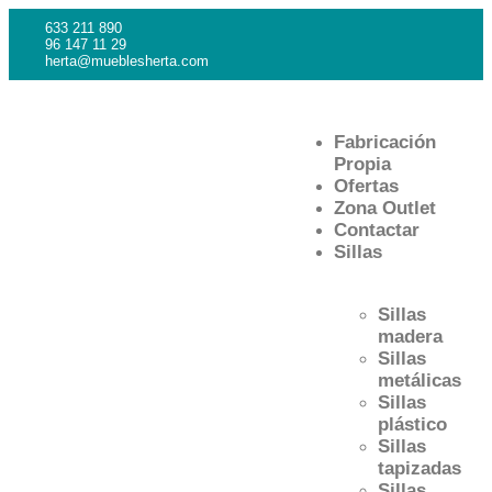
633 211 890
96 147 11 29
herta@mueblesherta.com
Fabricación
Propia
Ofertas
Zona Outlet
Contactar
Sillas
Sillas
madera
Sillas
metálicas
Sillas
plástico
Sillas
tapizadas
Sillas