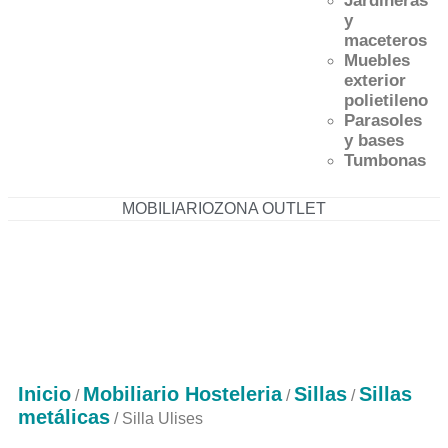
Jardineras
y
maceteros
Muebles
exterior
polietileno
Parasoles
y bases
Tumbonas
MOBILIARIO
ZONA OUTLET
633 211 890
96 147 11 29
herta@mueblesherta.com
Inicio
Mobiliario Hosteleria
Sillas
Sillas
/
/
/
metálicas
/ Silla Ulises