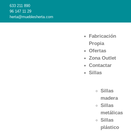
633 211 890
96 147 11 29
herta@mueblesherta.com
Fabricación
Propia
Ofertas
Zona Outlet
Contactar
Sillas
Sillas
madera
Sillas
metálicas
Sillas
plástico