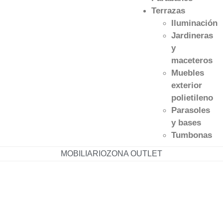
Terrazas
Iluminación
Jardineras
y
maceteros
Muebles
exterior
polietileno
Parasoles
y bases
Tumbonas
MOBILIARIO
ZONA OUTLET
633 211 890
96 147 11 29
herta@mueblesherta.com