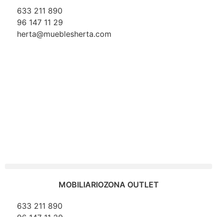
633 211 890
96 147 11 29
herta@mueblesherta.com
MOBILIARIO
ZONA OUTLET
633 211 890