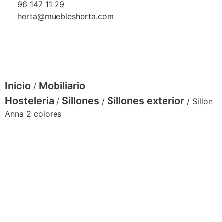
96 147 11 29
herta@mueblesherta.com
Inicio
Mobiliario
/
Hosteleria
Sillones
Sillones exterior
/
/
/ Sillon
Anna 2 colores
Sillon Anna aluminio deco bambu medula
atlas