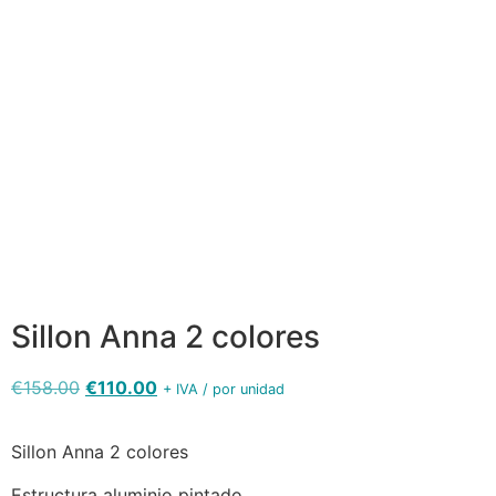
Sillon Anna
aluminio
deco
Sillon Anna
Sillon Anna
bambu
aluminio
aluminio
Sillon Anna
medula
deco
pintado
aluminio
atlas -
bambu
blanco
blanco
vista
medula
medula old
medula old
trasera
atlas
blanco
blanco
Sillon Anna 2 colores
€
158.00
€
110.00
+ IVA / por unidad
Sillon Anna 2 colores
Estructura aluminio pintado.