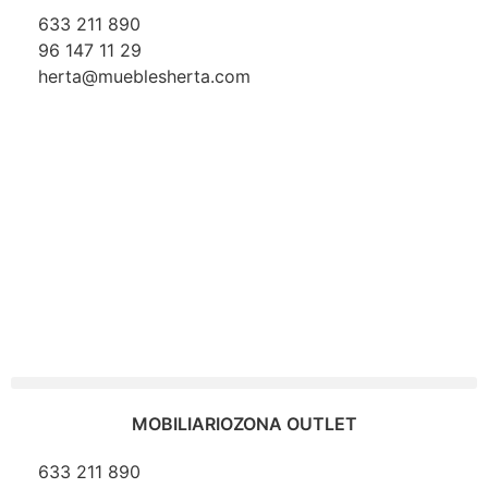
633 211 890
96 147 11 29
herta@mueblesherta.com
MOBILIARIO
ZONA OUTLET
633 211 890