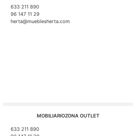
633 211 890
96 147 11 29
herta@mueblesherta.com
MOBILIARIO
ZONA OUTLET
633 211 890