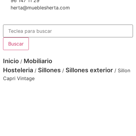
96 147 11 29
herta@mueblesherta.com
Buscar
Inicio
Mobiliario
/
Hosteleria
Sillones
Sillones exterior
/
/
/ Sillon
Capri Vintage
3380