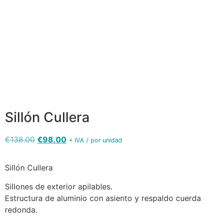
Sillon
Cullera
Sillon
Sillon
aluminio
Cullera
Cullera
deco roble
aluminio
aluminio
natural
negro
deco roble
cuerda
cuerda
cuerda
gris
gris
crema
Sillón Cullera
€
138.00
€
98.00
+ IVA / por unidad
Sillón Cullera
Sillones de exterior apilables.
Estructura de aluminio con asiento y respaldo cuerda
redonda.