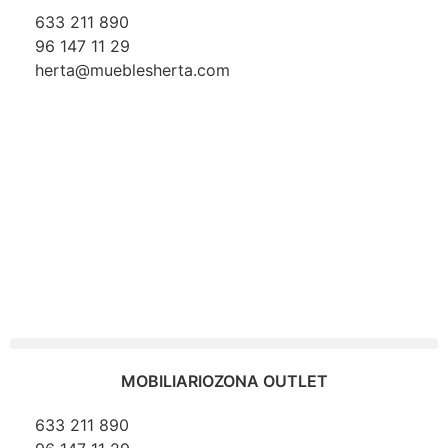
633 211 890
96 147 11 29
herta@mueblesherta.com
MOBILIARIO
ZONA OUTLET
633 211 890