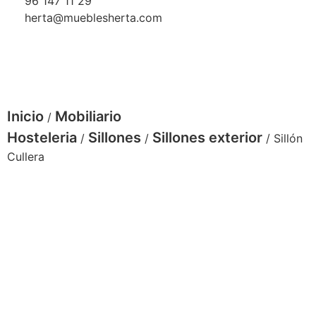
96 147 11 29
herta@mueblesherta.com
Inicio
Mobiliario
/
Hosteleria
Sillones
Sillones exterior
/
/
/ Sillón
Cullera
Sillon Cullera aluminio deco roble cuerda
crema