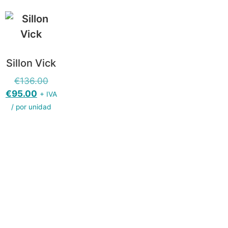
Sillon Vick
€
136.00
€
95.00
+ IVA
/ por unidad