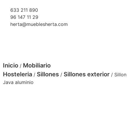
633 211 890
96 147 11 29
herta@mueblesherta.com
Inicio
Mobiliario
/
Hosteleria
Sillones
Sillones exterior
/
/
/ Sillon
Java aluminio
sillón java aluminio