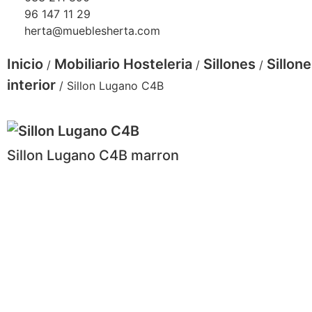
96 147 11 29
herta@mueblesherta.com
Inicio
Mobiliario Hosteleria
Sillones
Sillon
/
/
/
interior
/ Sillon Lugano C4B
Sillon Lugano C4B marron