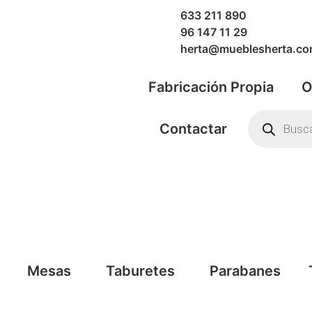
633 211 890
96 147 11 29
herta@mueblesherta.c
Fabricación Propia
O
Contactar
Mesas
Taburetes
Parabanes