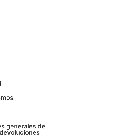
l
omos
s generales de
 devoluciones