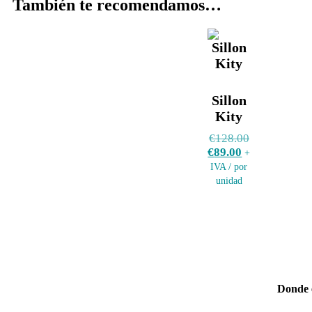
También te recomendamos…
Sillon
Kity
€
128.00
€
89.00
+
IVA / por
unidad
Donde 