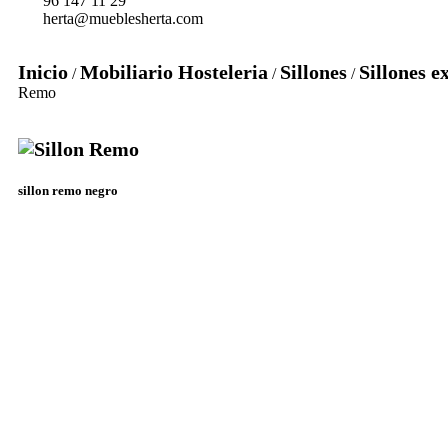
96 147 11 29
herta@mueblesherta.com
Inicio
Mobiliario Hosteleria
Sillones
Sillones e
/
/
/
Remo
sillon remo negro