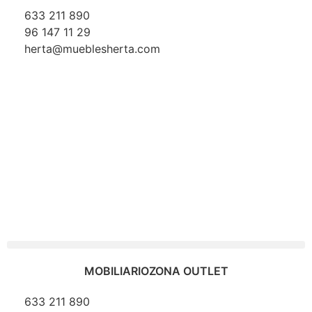
633 211 890
96 147 11 29
herta@mueblesherta.com
MOBILIARIO
ZONA OUTLET
633 211 890