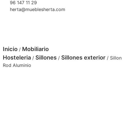
96 147 11 29
herta@mueblesherta.com
Inicio
Mobiliario
/
Hosteleria
Sillones
Sillones exterior
/
/
/ Sillon
Rod Aluminio
Sillon-Rod-arena-capuccino-vistas