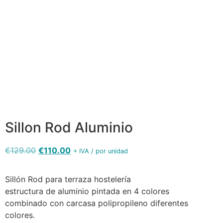
silla-rod-
con-
brazos-
sillon-rod-
Sillon-rod-
aluminio-
Sillon-rod-
arena-
arena-
arena-
dimensiones-
capuccino-
capuccino-
capuccino-
r
lateral-r
r
posterior
Sillon Rod Aluminio
€
129.00
€
110.00
+ IVA / por unidad
Sillón Rod para terraza hostelería
estructura de aluminio pintada en 4 colores
combinado con carcasa polipropileno diferentes
colores.