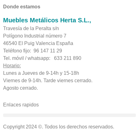
Donde estamos
Muebles Metálicos Herta S.L.,
Travesía de la Peralta s/n
Polígono Industrial número 7
46540 El Puig Valencia España
Teléfono fijo: 96 147 11 29
Tel. móvil / whatsapp: 633 211 890
Horario:
Lunes a Jueves de 9-14h y 15-18h
Viernes de 9-14h. Tarde viernes cerrado.
Agosto cerrado.
Enlaces rapidos
Condiciones generales de cambios y devoluciones
Copyright 2024 ©. Todos los derechos reservados.