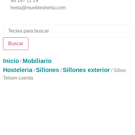
96 147 11 29
herta@mueblesherta.com
Buscar
Inicio
Mobiliario
/
Hosteleria
Sillones
Sillones exterior
/
/
/ Sillon
Telsen cuerda
Sillon Telsen cuerda gris aluminio antracita