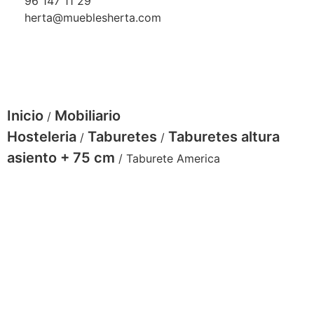
96 147 11 29
herta@mueblesherta.com
Inicio
Mobiliario
/
Hosteleria
Taburetes
Taburetes altura
/
/
asiento + 75 cm
/ Taburete America
Taburete America - combinaciones-min
Taburete-