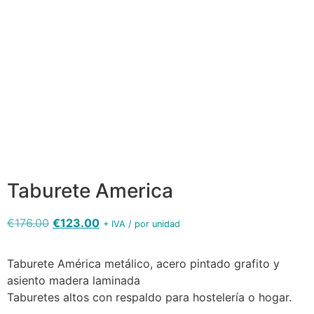
Taburete-
America-
America-
deco-
Taburete-
deco-
madera-
America-
madera-
wengue-
grafito-
wengue-
asiento-
asiento-
asiento-
tapizado-
tapizado-
laminado-
blanco-
negro-
min
min
800-min
Taburete America
€
176.00
€
123.00
+ IVA / por unidad
Taburete América metálico, acero pintado grafito y
asiento madera laminada
Taburetes altos con respaldo para hostelería o hogar.