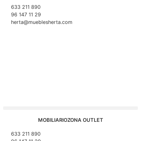
633 211 890
96 147 11 29
herta@mueblesherta.com
MOBILIARIO
ZONA OUTLET
633 211 890