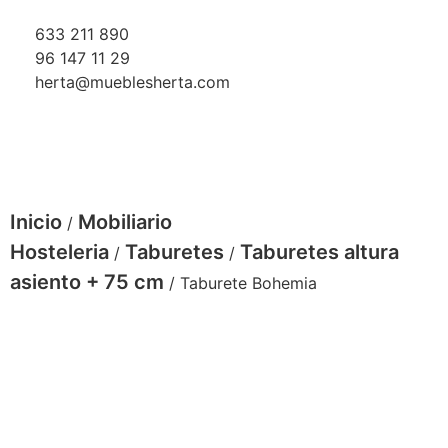
633 211 890
96 147 11 29
herta@mueblesherta.com
Inicio
Mobiliario
/
Hosteleria
Taburetes
Taburetes altura
/
/
asiento + 75 cm
/ Taburete Bohemia
Taburete bohemia tapizado kashmir