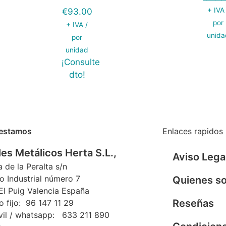
€
93.00
+ IVA
por
+ IVA /
unida
por
unidad
¡Consulte
dto!
estamos
Enlaces rapidos
es Metálicos Herta S.L.,
Aviso Lega
a de la Peralta s/n
o Industrial número 7
Quienes s
l Puig Valencia España
Reseñas
o fijo: 96 147 11 29
vil / whatsapp: 633 211 890