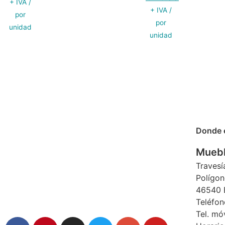
+ IVA /
+ IVA /
por
por
unidad
unidad
Donde 
Muebl
Travesí
Polígon
46540 E
Teléfon
Tel. mó