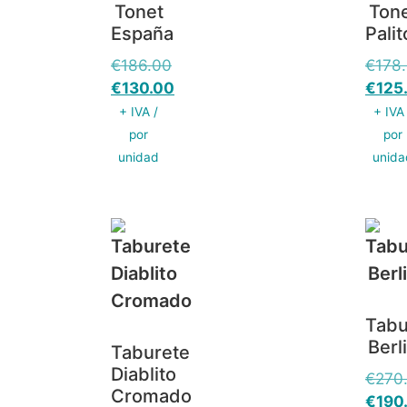
Tonet
Ton
España
Palit
€
186.00
€
178
€
130.00
€
125
+ IVA /
+ IVA
por
por
unidad
unida
Tabu
Berl
Taburete
Diablito
€
270
Cromado
€
190