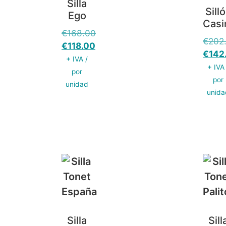
Silla
Sill
Ego
Casi
€
168.00
€
202
€
118.00
€
142
+ IVA /
+ IVA
por
por
unidad
unida
Silla
Sill