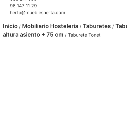
96 147 11 29
herta@mueblesherta.com
Inicio
Mobiliario Hosteleria
Taburetes
Tab
/
/
/
altura asiento + 75 cm
/ Taburete Tonet
taburete tonet negro
Taburete Tonet hosteleria bar, restaurante, cafeteria... m
interior
carta colores
RAL