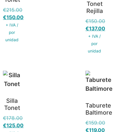
Tonet
€
215.00
Rejilla
€
150.00
€
150.00
+ IVA /
€
137.00
por
+ IVA /
unidad
por
unidad
Silla
Taburete
Tonet
Baltimore
€
178.00
€
159.00
€
125.00
€
119.00