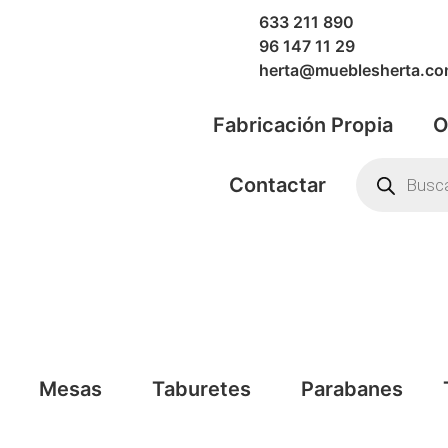
633 211 890
96 147 11 29
herta@mueblesherta.c
Fabricación Propia
O
Contactar
Mesas
Taburetes
Parabanes