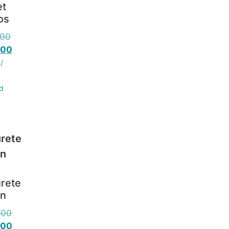
et
os
.00
.00
 /
d
rete
in
.00
.00