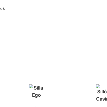
o).
…