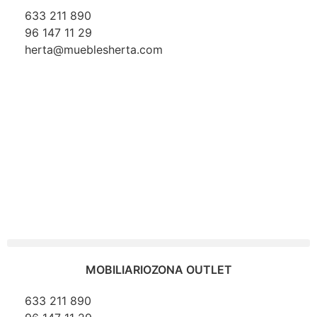
633 211 890
96 147 11 29
herta@mueblesherta.com
MOBILIARIO
ZONA OUTLET
633 211 890