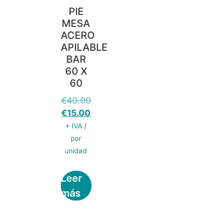
PIE
MESA
ACERO
APILABLE
BAR
60 X
60
€
40.00
€
15.00
+ IVA /
por
unidad
Leer
más