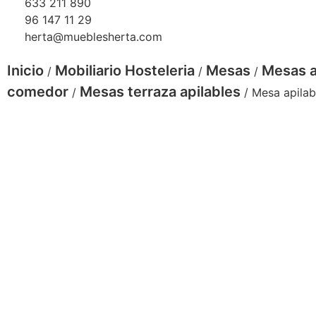
633 211 890
96 147 11 29
herta@mueblesherta.com
Inicio
Mobiliario Hosteleria
Mesas
Mesas a
/
/
/
comedor
Mesas terraza apilables
/
/ Mesa apilab
mesa apilable terraza
Mesa apilable terraza hosteleria
(Bares, terrazas, restaurantes,
cafeterías, etc.)