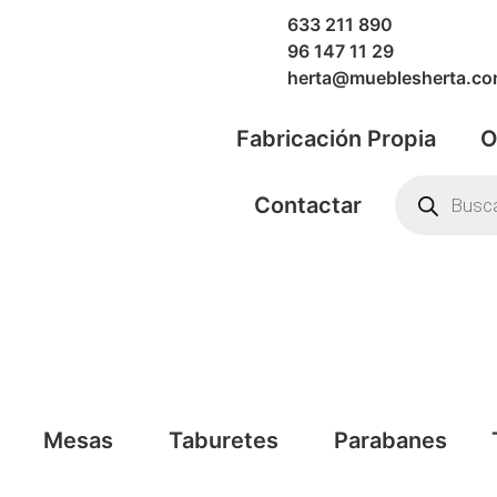
633 211 890
96 147 11 29
herta@mueblesherta.c
Fabricación Propia
O
Contactar
Mesas
Taburetes
Parabanes