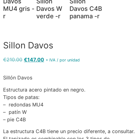
Davos
Sillon
Sillon
MU4 gris -
Davos W
Davos C4B
r
verde -r
panama -r
Sillon Davos
€
210.00
€
147.00
+ IVA / por unidad
Sillón Davos
Estructura acero pintado en negro.
Tipos de patas:
– redondas MU4
– patín W
– pie C4B
La estructura C4B tiene un precio diferente, a consultar.
El tapizado es combinable con los 3 tipos de